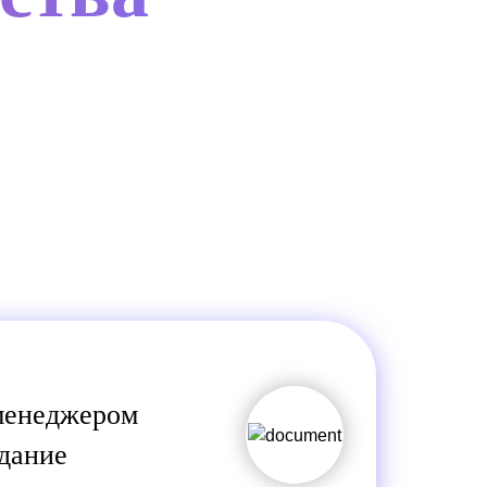
менеджером
адание