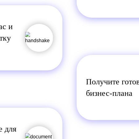
ас и
тку
Получите гото
бизнес-плана
е для