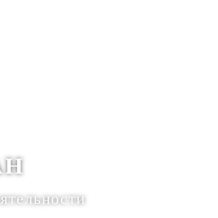
АН
еятельности